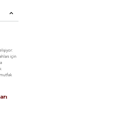
lişiyor:
hları için
ya
k
 mutfak
arı