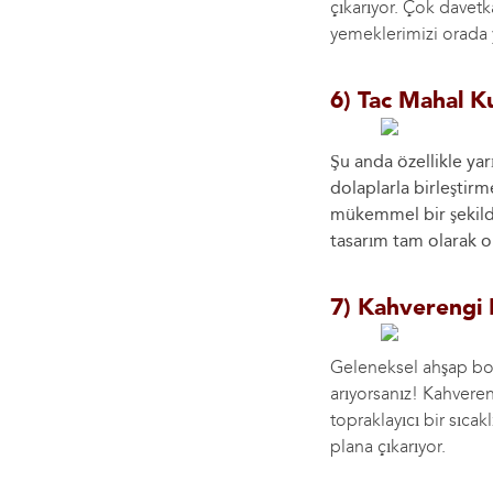
çıkarıyor. Çok davetk
yemeklerimizi orada 
6) Tac Mahal K
Şu anda özellikle ya
dolaplarla birleştirm
mükemmel bir şekild
tasarım tam olarak o
7) Kahverengi 
Geleneksel ahşap boya
arıyorsanız! Kahvereng
topraklayıcı bir sıcak
plana çıkarıyor.