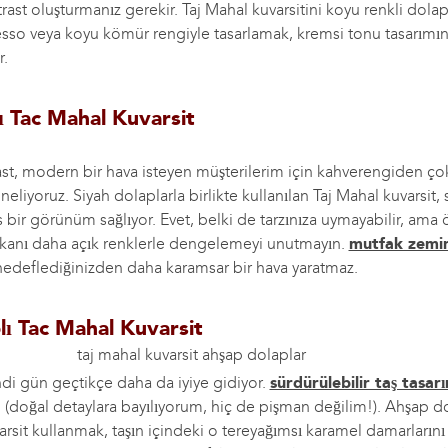
rast oluşturmanız gerekir. Taj Mahal kuvarsitini koyu renkli dolapl
sso veya koyu kömür rengiyle tasarlamak, kremsi tonu tasarımın
r.
ı Tac Mahal Kuvarsit
ast, modern bir hava isteyen müşterilerim için kahverengiden ç
eliyoruz. Siyah dolaplarla birlikte kullanılan Taj Mahal kuvarsit,
 bir görünüm sağlıyor. Evet, belki de tarzınıza uymayabilir, ama 
anı daha açık renklerle dengelemeyi unutmayın.
mutfak zemi
edeflediğinizden daha karamsar bir hava yaratmaz.
lı Tac Mahal Kuvarsit
i gün geçtikçe daha da iyiye gidiyor.
sürdürülebilir taş tasar
 (doğal detaylara bayılıyorum, hiç de pişman değilim!). Ahşap do
varsit kullanmak, taşın içindeki o tereyağımsı karamel damarlarını