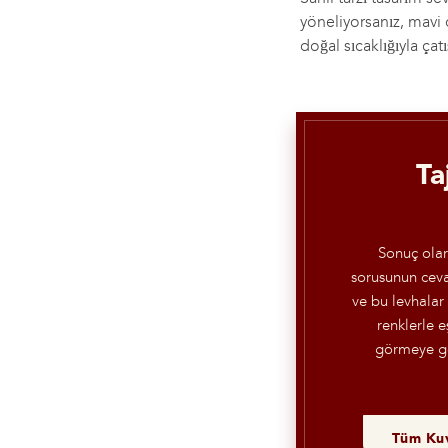
yöneliyorsanız, mavi d
doğal sıcaklığıyla ça
Ta
Sonuç olar
sorusunun ceva
ve bu levhalar
renklerle e
görmeye ge
Tüm Kuv