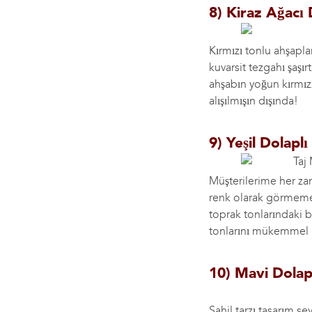
8) Kiraz Ağacı 
Kırmızı tonlu ahşapla
kuvarsit tezgahı şaşır
ahşabın yoğun kırmızı 
alışılmışın dışında!
9) Yeşil Dolapl
Müşterilerime her zama
renk olarak görmemele
toprak tonlarındaki b
tonlarını mükemmel b
10) Mavi Dolap
Sahil tarzı tasarım s