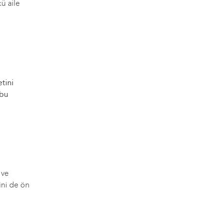
ü aile
etini
 bu
 ve
rini de ön