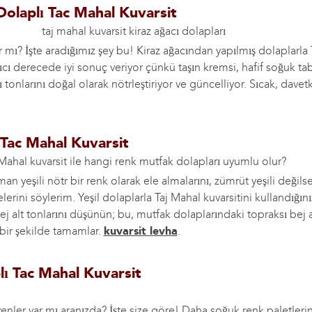
Dolaplı Tac Mahal Kuvarsit
r mı? İşte aradığımız şey bu! Kiraz ağacından yapılmış dolaplarla
tıcı derecede iyi sonuç veriyor çünkü taşın kremsi, hafif soğuk ta
tonlarını doğal olarak nötrleştiriyor ve güncelliyor. Sıcak, davetk
ı Tac Mahal Kuvarsit
n yeşili nötr bir renk olarak ele almalarını, zümrüt yeşili değilse
rini söylerim. Yeşil dolaplarla Taj Mahal kuvarsitini kullandığın
ej alt tonlarını düşünün; bu, mutfak dolaplarındaki topraksı bej a
ir şekilde tamamlar.
kuvarsit levha
.
lı Tac Mahal Kuvarsit
evenler var mı aranızda? İşte size göre! Daha soğuk renk paletleri