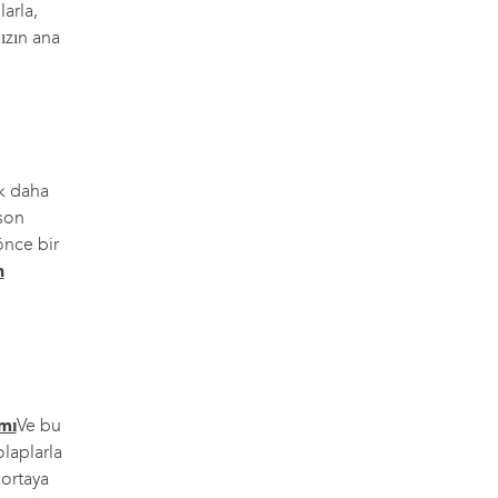
arla,
ızın ana
ok daha
 son
önce bir
n
ımı
Ve bu
laplarla
 ortaya