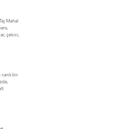
 Taj Mahal
banı,
ar, çekici,
 canlı bir
ızda,
lt
ne