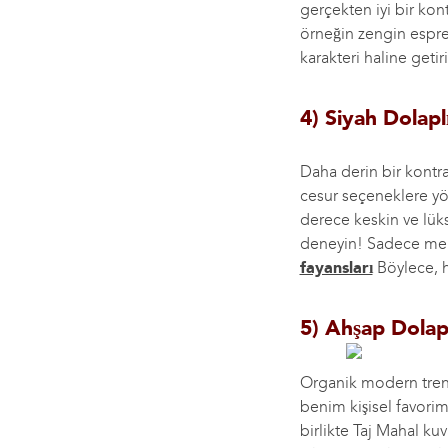
gerçekten iyi bir kont
örneğin zengin espre
karakteri haline getiri
4) Siyah Dolapl
Daha derin bir kontr
cesur seçeneklere yön
derece keskin ve lüks
deneyin! Sadece mek
fayansları
Böylece, h
5) Ahşap Dolap
Organik modern trend
benim kişisel favorim
birlikte Taj Mahal ku