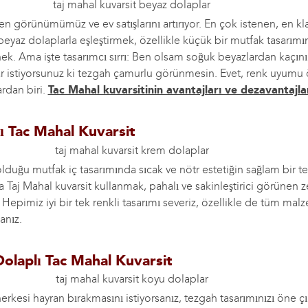
en görünümümüz ve ev satışlarını artırıyor. En çok istenen, en kla
 beyaz dolaplarla eşleştirmek, özellikle küçük bir mutfak tasarımın
. Ama işte tasarımcı sırrı: Ben olsam soğuk beyazlardan kaçını
ar istiyorsunuz ki tezgah çamurlu görünmesin. Evet, renk uyumu
rdan biri.
Tac Mahal kuvarsitinin avantajları ve dezavantajla
ı Tac Mahal Kuvarsit
lduğu mutfak iç tasarımında sıcak ve nötr estetiğin sağlam bir tem
 Taj Mahal kuvarsit kullanmak, pahalı ve sakinleştirici görünen z
r. Hepimiz iyi bir tek renkli tasarımı severiz, özellikle de tüm mal
anız.
olaplı Tac Mahal Kuvarsit
erkesi hayran bırakmasını istiyorsanız, tezgah tasarımınızı öne ç