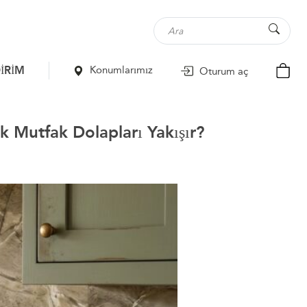
İRİM
Konumlarımız
Oturum aç
k Mutfak Dolapları Yakışır?