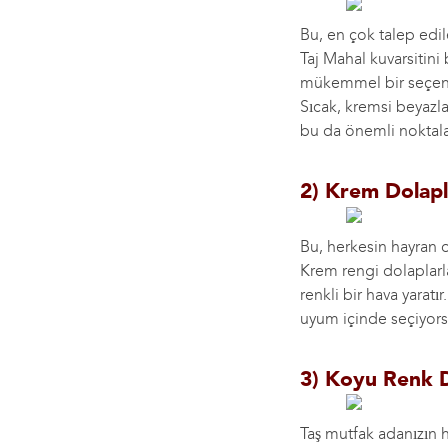
Bu, en çok talep edil
Taj Mahal kuvarsitini
mükemmel bir seçenek
Sıcak, kremsi beyazl
bu da önemli noktala
2) Krem Dolapl
Bu, herkesin hayran o
Krem rengi dolaplarla
renkli bir hava yaratı
uyum içinde seçiyors
3) Koyu Renk D
Taş mutfak adanızın h