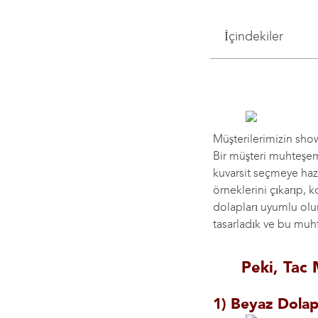
İçindekiler
Müşterilerimizin showr
Bir müşteri muhteşe
kuvarsit seçmeye hazı
örneklerini çıkarıp, 
dolapları uyumlu olur
tasarladık ve bu muht
Peki, Tac 
1) Beyaz Dolap