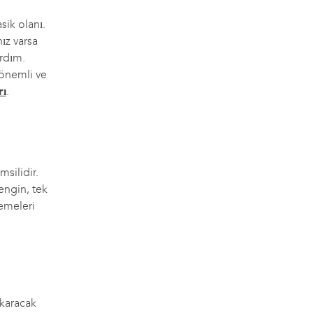
sik olanı.
ız varsa
rdım.
 önemli ve
rı
.
silidir.
engin, tek
zemeleri
ıkaracak