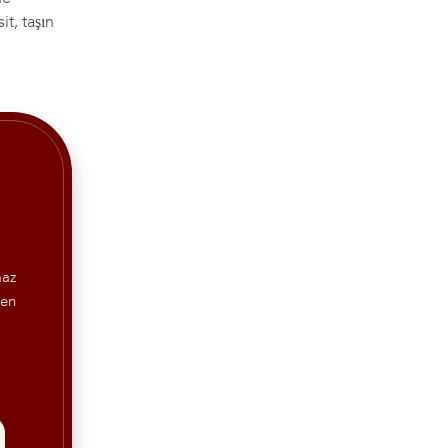
t, taşın
maz
len