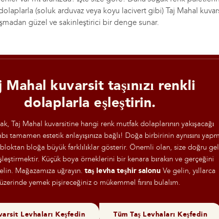
olaplarla (soluk arduvaz veya koyu lacivert gibi) Taj Mahal kuvarsi
tışmadan güzel ve sakinleştirici bir denge sunar.
j Mahal kuvarsit taşınızı renkli
dolaplarla eşleştirin.
ak, Taj Mahal kuvarsitine hangi renk mutfak dolaplarının yakışacağı
bı tamamen estetik anlayışınıza bağlı! Doğa birbirinin aynısını yap
 bloktan bloğa büyük farklılıklar gösterir. Önemli olan, size doğru ge
şleştirmektir. Küçük boya örneklerini bir kenara bırakın ve gerçeğini
lin. Mağazamıza uğrayın.
taş levha teşhir salonu
Ve gelin, yıllarca
üzerinde yemek pişireceğiniz o mükemmel fırını bulalım.
arsit Levhaları Keşfedin
Tüm Taş Levhaları Keşfedin