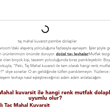
oom'daki alışveriş yolculuğuna fazlasıyla aşinayım. İşler şöyle ge
m ürünlerimizin önünde duruyor.
doğal taş levhalar
Mutfak tezga
r olan birçok kişi, tasarım yolculuğunda biraz panikleyebilir. Bo
korkuyla, "Peki, Taj Mahal kuvarsit ile tam olarak hangi renk mutfa
?" diye sorarlar. O an geldiğinde lütfen paniklemeyin. Yüzlerce
eşem levhayı nasıl eşleştireceğinizi adım adım anlatacağım.
Mahal kuvarsit ile hangi renk mutfak dolapl
uyumlu olur?
lı Tac Mahal Kuvarsit