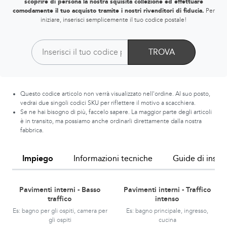
scoprire di persona la nostra squisita collezione ed effettuare
comodamente il tuo acquisto tramite i nostri rivenditori di fiducia.
Per
iniziare, inserisci semplicemente il tuo codice postale!
TROVA
Questo codice articolo non verrà visualizzato nell'ordine. Al suo posto,
vedrai due singoli codici SKU per riflettere il motivo a scacchiera.
Se ne hai bisogno di più, faccelo sapere. La maggior parte degli articoli
è in transito, ma possiamo anche ordinarli direttamente dalla nostra
fabbrica.
Impiego
Informazioni tecniche
Guide di instal
Pavimenti interni - Basso
Pavimenti interni - Traffico
traffico
intenso
Es: bagno per gli ospiti, camera per
Es: bagno principale, ingresso,
gli ospiti
cucina