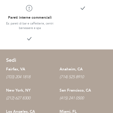
Pareti interne commerciali
Es: pareti di bar e caffetterie, centri
benessere e spa
Sedi
Fairfax, VA
Anaheim, CA
(703) 204 1818
(714) 525 8910
New York, NY
San Francisco, CA
(212) 627 8300
(415) 241 0500
Los Angeles, CA
Miami, FL