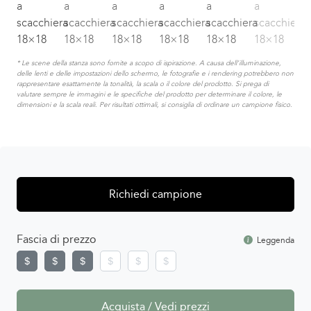
* Le scene della stanza sono fornite a scopo di ispirazione. A causa dell'illuminazione,
delle lenti e delle impostazioni dello schermo, le fotografie e i rendering potrebbero non
rappresentare esattamente la tonalità, la scala o il colore del prodotto. Si prega di
valutare sempre le immagini e le specifiche del prodotto per determinare il colore, le
dimensioni e la scala reali. Per risultati ottimali, si consiglia di ordinare un campione fisico.
Richiedi campione
Fascia di prezzo
Leggenda
Acquista / Vedi prezzi