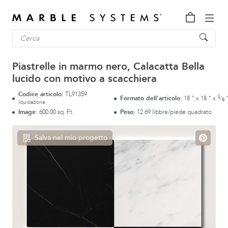
Piastrelle in marmo nero, Calacatta Bella
lucido con motivo a scacchiera
Codice articolo:
TL91359
3
Formato dell'articolo:
18
"
x
18
"
x
/
8
liquidazione
Image:
600.00 sq. Ft.
Peso:
12.69 libbre/piede quadrato
Salva nel mio progetto